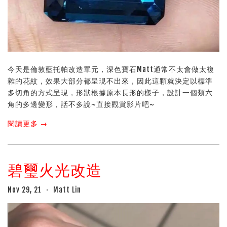
今天是倫敦藍托帕改造單元，深色寶石Matt通常不太會做太複
雜的花紋，效果大部分都呈現不出來，因此這顆就決定以標準
多切角的方式呈現，形狀根據原本長形的樣子，設計一個類六
角的多邊變形，話不多說~直接觀賞影片吧~
閱讀更多 →
碧璽火光改造
Nov 29, 21
Matt Lin
•