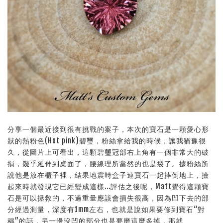
分享一個最近接到很有挑戰的案子，本次的寶石是一顆愛心形
狀的熱粉色(Hot pink)碧璽，粉絲拿給我的時候，讓我猶豫很
久，從圖片上可看出，這顆碧璽冠部右上角有一個非常大的破
損，幾乎延伸到桌面了，腰線理所當然的也是裂了。據粉絲所
說他是放在櫃子裡，結果地震時盒子連寶石一起摔倒地上，撿
起來時就發現它已經變成這樣...評估之後呢，Matt覺得這顆寶
石是可以拯救的，不過重量應該會損失很高，因為凹下去的部
分經過測量，深度有1mm左右，也就是說如果要修到寶石“對
稱”的話，另一邊沒凹的部分也是要磨這麼多掉，那就