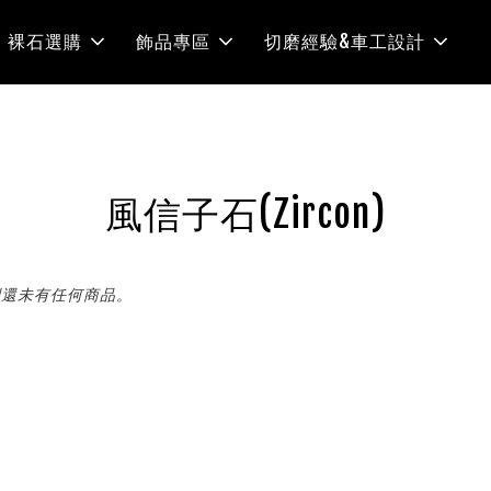
裸石選購
飾品專區
切磨經驗&車工設計
風信子石(Zircon)
別還未有任何商品。