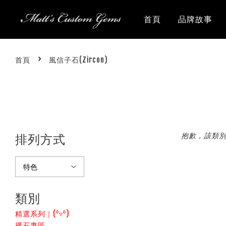
首頁
品牌故事
›
首頁
風信子石(Zircon)
抱歉，該類
排列方式
類別
精選系列｜(⁰▿⁰)
裸石專區