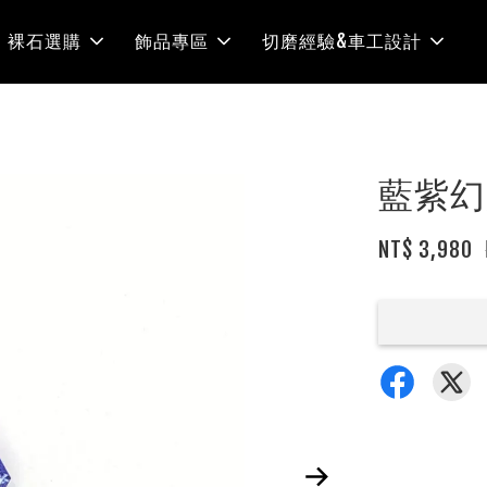
裸石選購
飾品專區
切磨經驗&車工設計
藍紫幻
NT$ 3,980