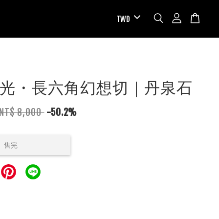
光・長六角幻想切｜丹泉石
NT$ 8,000
-50.2%
售完