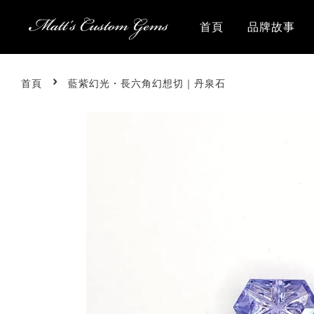
首頁
品牌故事
›
首頁
藍紫幻光・長六角幻想切｜丹泉石