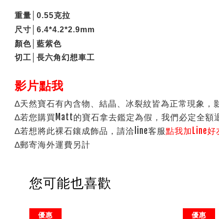
重量
│0.55
克拉
尺寸
│6.4*4.2*2.9mm
顏色
│
藍紫色
切工
│
長六角幻想車工
影片點我
∆天然寶石有內含物、結晶、冰裂紋皆為正常現象，
∆若您購買Matt的寶石拿去鑑定為假，我們必定全額
∆若想將此裸石鑲成飾品，請洽line客服
點我加Line好
∆郵寄海外運費另計
您可能也喜歡
優惠
優惠