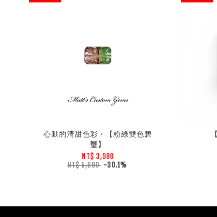
心動的清甜色彩・【粉綠雙色碧
璽】
NT$ 3,980
NT$ 5,690
-30.1%