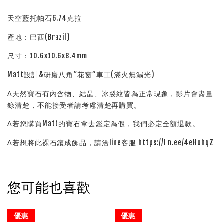
天空藍托帕石6.74克拉
產地：巴西(Brazil)
尺寸：10.6x10.6x8.4mm
Matt設計&研磨八角“花窗”車工(滿火無漏光)
∆天然寶石有內含物、結晶、冰裂紋皆為正常現象，影片會盡量
錄清楚，不能接受者請考慮清楚再購買。
∆若您購買Matt的寶石拿去鑑定為假，我們必定全額退款。
∆若想將此裸石鑲成飾品，請洽line客服 https://lin.ee/4eHuhqZ
您可能也喜歡
優惠
優惠