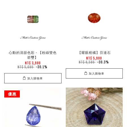
心動的清甜色彩・【粉綠雙色
【耀眼柑橘】芬達石
碧璽】
NT$ 5,980
NT$ 8,580
-30.3%
NT$ 3,980
NT$ 5,690
-30.1%
加入購物車
加入購物車
優惠