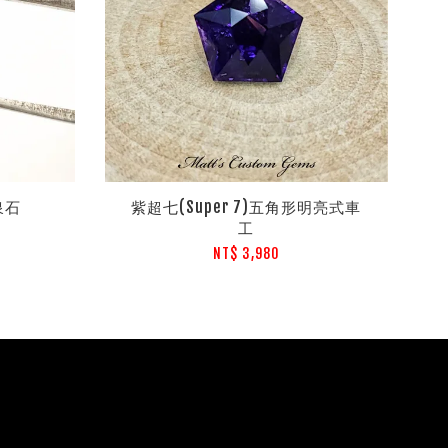
泉石
紫超七(Super 7)五角形明亮式車
工
NT$ 3,980