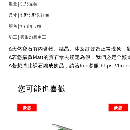
重量│0.73克拉
尺寸│5.9*5.9*3.2mm
顏色│vivid green
切工│圓形幻想車工
∆天然寶石有內含物、結晶、冰裂紋皆為正常現象，
∆若您購買Matt的寶石拿去鑑定為假，我們必定全額
∆若想將此裸石鑲成飾品，請洽line客服 https://lin.ee
您可能也喜歡
優惠
優惠