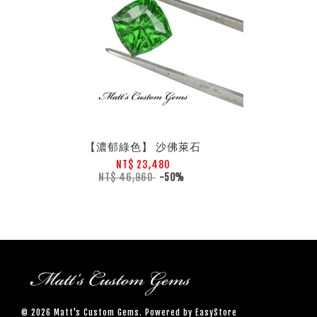
【濃郁綠色】 沙佛萊石
NT$ 23,480
NT$ 46,960
-50%
© 2026 Matt's Custom Gems. Powered by
EasyStore