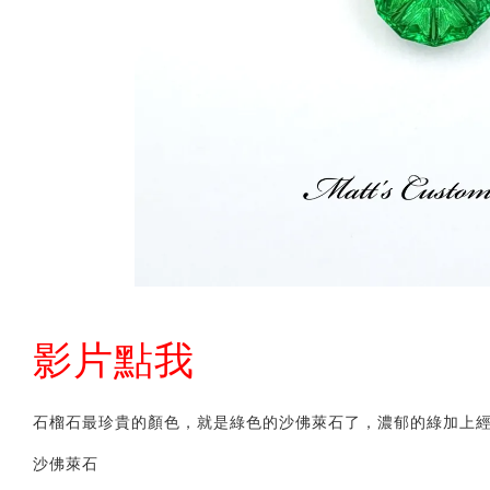
影片點我
石榴石最珍貴的顏色，就是綠色的沙佛萊石了，濃郁的綠加上經
沙佛萊石