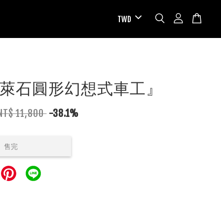
萊石圓形幻想式車工』
NT$ 11,800
-38.1%
售完