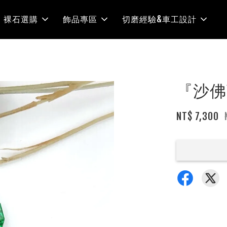
裸石選購
飾品專區
切磨經驗&車工設計
『沙佛
NT$ 7,300