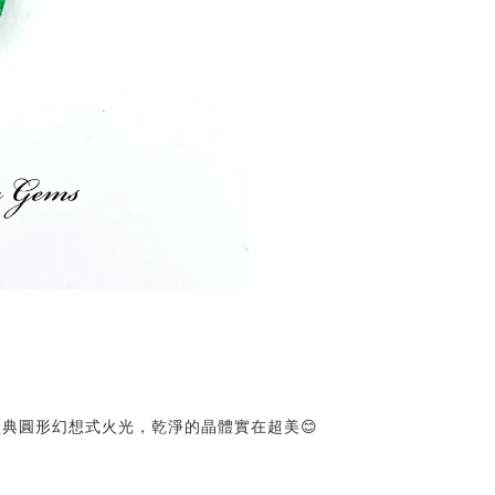
典圓形幻想式火光，乾淨的晶體實在超美😊