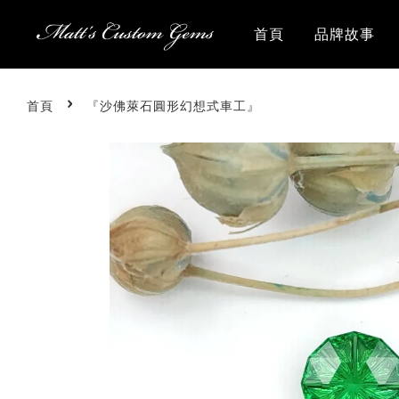
首頁
品牌故事
›
首頁
『沙佛萊石圓形幻想式車工』