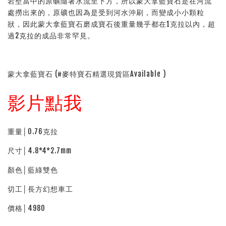
岩壁當中的原礦隨著水流至下方，所以蒙大拿藍寶石是在河流
處撈出來的，原礦也因為是受到河水沖刷，而變成小小顆粒
狀，因此蒙大拿藍寶石磨成寶石後重量幾乎都在1克拉以內，超
過2克拉的成品非常罕見。
蒙大拿藍寶石 (#麥特寶石精選現貨區Available )
影片點我
重量│0.76克拉
尺寸│4.8*4*2.7mm
顏色│藍綠雙色
切工│長方幻想車工
價格│4980