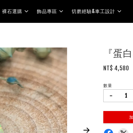
裸石選購
飾品專區
切磨經驗&車工設計
『蛋白
NT$ 4,580
數量
-