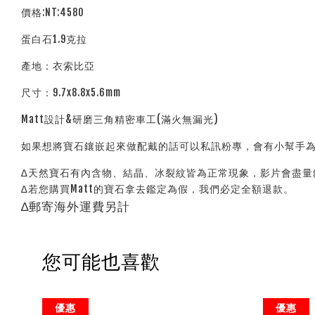
價格:NT:4580
蛋白石1.9克拉
產地：衣索比亞
尺寸：9.7x8.8x5.6mm
Matt設計&研磨三角精密車工(滿火無漏光)
如果想將寶石鑲嵌起來做配戴的話可以私訊粉專，會有小幫手為
∆天然寶石有內含物、結晶、冰裂紋皆為正常現象，影片會盡量
∆若您購買Matt的寶石拿去鑑定為假，
我們必定全額退款。
∆郵寄海外運費另計
您可能也喜歡
優惠
優惠