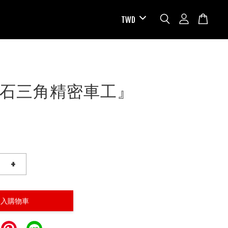
石三角精密車工』
+
加入購物車