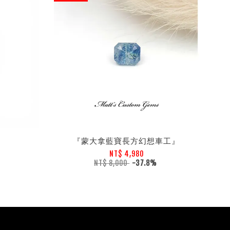
】
『蒙大拿藍寶長方幻想車工』
NT$ 4,980
NT$ 8,000
-37.8%