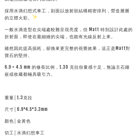
採用水滴幻想式車工，刻面以放射狀結構精密排列，營造層層
的立體火彩。
一般水滴造型在尖端處較難呈現亮度，但 Matt 特別設計此處的
折射面，即使在最細緻的尖端，也能有光線反射上來。
雖然因此提高損耗，卻換來更完整的視覺效果，這正是Matt對
寶石的堅持。
6.9 × 4.5 mm 的修長比例，1.30 克拉份量感十足，無論主石鑲
嵌或收藏都極具吸引力。
重量│1.3克拉
尺寸│6.9*4.5*3.3mm
顏色│金黃色
切工│水滴幻想車工