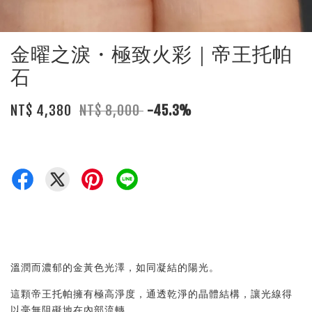
金曜之淚・極致火彩｜帝王托帕
石
NT$ 4,380
NT$ 8,000
-45.3%
溫潤而濃郁的金黃色光澤，如同凝結的陽光。
這顆帝王托帕擁有極高淨度，通透乾淨的晶體結構，讓光線得
以毫無阻礙地在內部流轉。