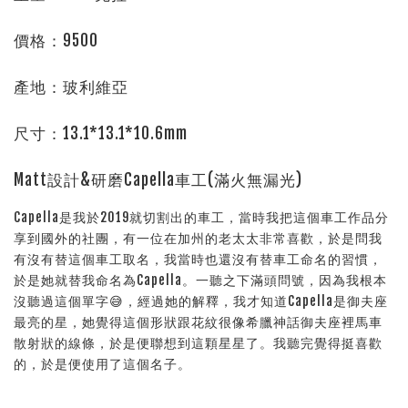
價格：9500
產地：玻利維亞
尺寸：13.1
*13.1*10.6mm
Matt設計&研磨Capella車工(滿火無漏光)
Capella是我於2019就切割出的車工，當時我把這個車工作品分
享到國外的社團，有一位在加州的老太太非常喜歡，於是問我
有沒有替這個車工取名，我當時也還沒有替車工命名的習慣，
於是她就替我命名為Capella。一聽之下滿頭問號，因為我根本
沒聽過這個單字😅，經過她的解釋，我才知道Capella是御夫座
最亮的星，她覺得這個形狀跟花紋很像希臘神話御夫座裡馬車
散射狀的線條，於是便聯想到這顆星星了。我聽完覺得挺喜歡
的，於是便使用了這個名子。