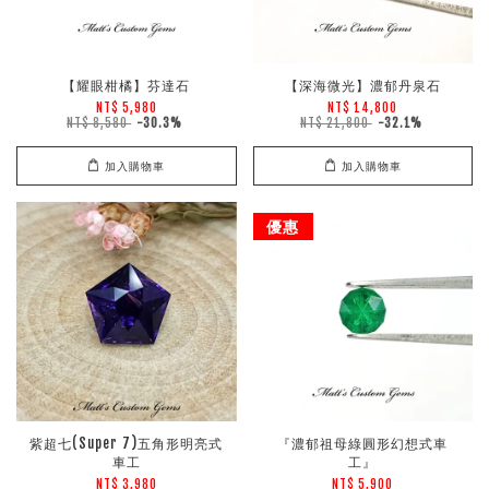
【耀眼柑橘】芬達石
【深海微光】濃郁丹泉石
NT$ 5,980
NT$ 14,800
NT$ 8,580
-30.3%
NT$ 21,800
-32.1%
加入購物車
加入購物車
優惠
紫超七(Super 7)五角形明亮式
『濃郁祖母綠圓形幻想式車
車工
工』
NT$ 3,980
NT$ 5,900